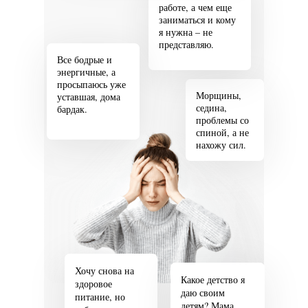
работе, а чем еще
заниматься и кому
я нужна – не
представляю.
Все бодрые и
энергичные, а
просыпаюсь уже
Морщины,
уставшая, дома
седина,
бардак.
проблемы со
спиной, а не
нахожу сил.
Хочу снова на
Какое детство я
здоровое
даю своим
питание, но
детям? Мама